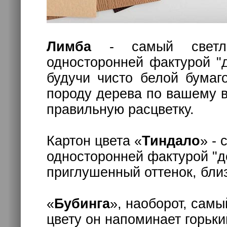
Лимба
- самый светлы
односторонней фактурой "
будучи чисто белой бумаг
породу дерева по вашему в
правильную расцветку.
Картон цвета «
Тиндало
» - 
односторонней фактурой "де
приглушенный оттенок, близ
«
Бубинга
», наоборот, сам
цвету он напоминает горьк